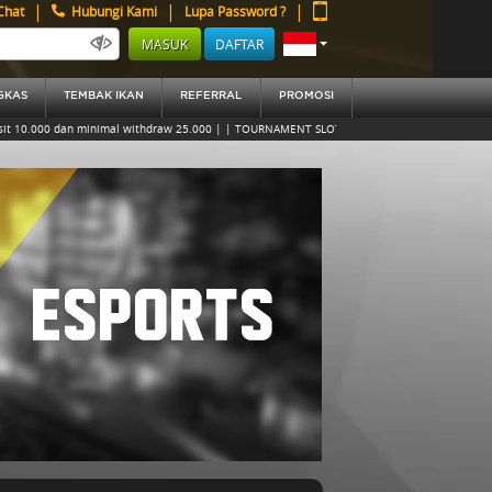
|
|
|
Chat
Hubungi Kami
Lupa Password ?
DAFTAR
GKAS
TEMBAK IKAN
REFERRAL
PROMOSI
posit 10.000 dan minimal withdraw 25.000 | | TOURNAMENT SLOT SPECIAL KEMERDEKAAN HUT 