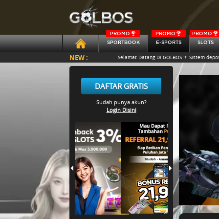
PROMO
PROMO
PROMO
SPORTBOOK
E-SPORTS
SLOTS
NEW :
Selamat Datang Di GOLBOS !!! Sistem deposit 
DAFTAR GRATIS
Sudah punya akun?
Login Disini