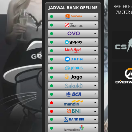
7METER E-s
JADWAL BANK OFFLINE
7METER s